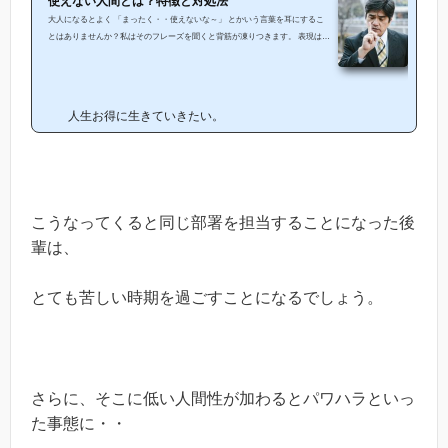
使えない人間とは？特徴と対処法
大人になるとよく 「まったく・・使えないな～」 とかいう言葉を耳にするこ
とはありませんか？私はそのフレーズを聞くと背筋が凍りつきます。 表現はシ
ンプルですが、なんだかとても非情な言葉に聞こえるんですよね・・。 とはい
え、一体何が「使えない」のか？使えない人はどんな特徴があるのか？ 定義が
あいまいですよね、自分への戒めを兼ねて文章に起こしてみました。 この記事
では・使えない人間の定義について・使えない（仕事ができない）人の特徴・
人生お得に生きていきたい。
使えない人の対処法について以上についての考...
こうなってくると同じ部署を担当することになった後
輩は、
とても苦しい時期を過ごすことになるでしょう。
さらに、そこに低い人間性が加わるとパワハラといっ
た事態に・・