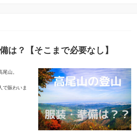
準備は？【そこまで必要なし】
高尾山。
人で賑わいま