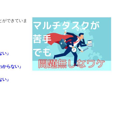
とができていま
ない」
わからない」
ない」