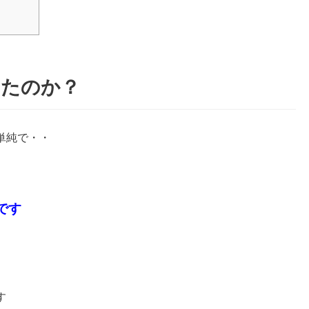
ったのか？
単純で・・
です
す