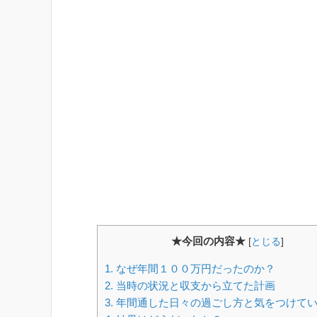
★今回の内容★
[
とじる
]
1.
なぜ年間１００万円だったのか？
2.
当時の状況と収支から立てた計画
3.
年間通した日々の過ごし方と気をつけて