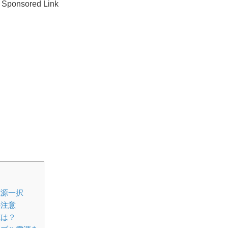
Sponsored Link
電源一択
の注意
源は？