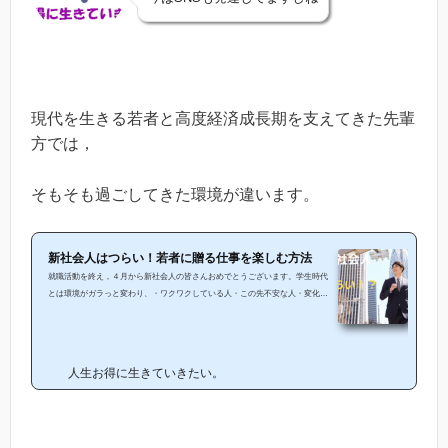
現代を生きる若者と高度経済成長期を支えてきた先輩
方では，
そもそも過ごしてきた環境が違います。
新社会人はつらい！若者に贈る仕事を楽しむ方法
就職活動を終え，４月から新社会人の皆さんおめでとうございます。学生時代
とは環境がガラっと変わり、・ワクワクしている人・この先不安な人・変化に
対応できず困惑している人感じる事は人それぞれだと思われます。 そのような
中でも皆さんが思う事として「仕事がつらい・・」「早く職場に慣れて充実し
た社会人生活を送りたい」といったようなところだと思います。 まず、結論と
して新社会人は正直つらいです。 これはほぼ必然 この記事では・新社会人が
人生お得に生きていきたい。
つらいと考えることについて・今と昔の価値観の違い・仕事...