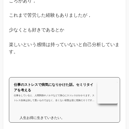
ころがあり，
これまで苦労した経験もありましたが，
少なくとも好きであるとか
楽しいという感情は持っていないと自己分析していま
す。
仕事のストレスで病気になりかけた話。セミリタイ
アを考える
仕事をしていると、人間関係やノルマなどで身心にストレスがかかります。ス
トレス自体は決して悪いものではなく、全くない状態は逆に危険だそうです。
しかし、ストレスを程よくうけられるように調整できるほど、甘くないのがこ
の世の中です。私もストレスからくる体の不調を経験しました。（下記をご参
照ください）これ以降私の中で「このままでは仕事に寿命を削られてしまう」
人生お得に生きていきたい。
と感じ、セミリタイアしたいという気持ちが強くなりました。 ・食が細くな
ってくる正直、学生時代から過度のストレスを受けて仕事をしはじめる前...